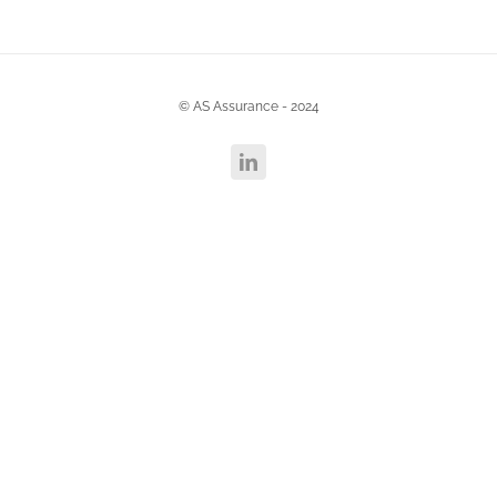
Création d’entreprise
© AS Assurance - 2024
Contact